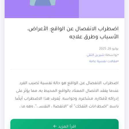
اضطراب الانفصال عن الواقع: الأعراض،
الأسباب وطرق علاجه
يوليو 26, 2025
بواسطة:
شيرين التقي
مقالات نفسية عامة
اضطراب الانفصال عن الواقع هو حالة نفسية تصيب الفرد
عندما يفقد الاتصال المعتاد بالواقع المحيط به، مما يؤثر على
إدراكه لأفكاره، مشاعره، وحواسه. يُعرف هذا الاضطراب أيضًا
باسم “اضطرابات التفكك” أو “الانفصال النفسي”، وهو من
الحالات التي قد تسبب انزعاجًا نفسيًا كبيرًا وتؤثر على الأداء
اليومي للفرد. يهدف هذا المقال إلى تعريف القارئ باضطراب
اقرأ المزيد ←