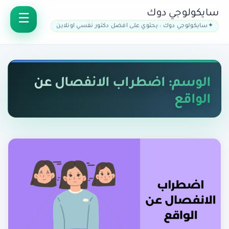
سايكولوجي دوك
سايكولوجي دوك : يحتوي على افضل دكتور نفسي اونلاين
الوسم: اضطراب الانفصال عن
الواقع