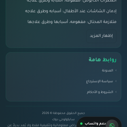
اضطراب الكابوس: مفهومه، أسبابه وطرق علاجه
إدمان الشاشات عند الأطفال: أسبابه وطرق علاجه
متلازمة المحتال: مفهومه، أسبابها وطرق علاجها
إظهار المزيد
روابط هامة
المدونة
سياسة الإسترجاع
الشروط و الأحكام
جميع الحقوق محفوظة © 2026
سايكولوجي دوك
دعم واتساب
إخلاء مسؤولية:
المحتوى لأغراض معلوماتية وتثقيفية فقط ولا يُعد بديلاً عن