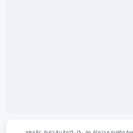
ة مؤامرة محتملة، وفي كل كلمة نية خفية. عالمهم