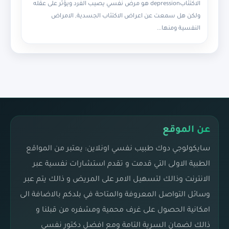
الاكتئابdepression هو مرض نفسي يصيب الفرد ويؤثر على عقله
ولكن هل سمعت عن اعراض الاكتئاب الجسدية, الامراض
النفسية ومنها...
عن الموقع
سايكولوجي دوك طبيب نفسي اونلاين: يعتبر من المواقع
الطبية الاولى التي قدمت و تقدم استشارات نفسية عبر
الانترنت وذالك لتسهيل الامر على المريض و ذالك يتم عبر
وسائل التواصل المعروفة والمتاحة في بلدكم بالاضافة الى
امكانية الحصول على غرف محمية ومشفره من قبلنا و
ذالك لضمان السرية التامة ومع افضل دكتور نفسي