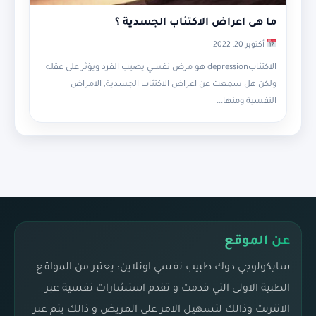
ما هى اعراض الاكتئاب الجسدية ؟
أكتوبر 20, 2022
الاكتئابdepression هو مرض نفسي يصيب الفرد ويؤثر على عقله
ولكن هل سمعت عن اعراض الاكتئاب الجسدية, الامراض
النفسية ومنها...
عن الموقع
سايكولوجي دوك طبيب نفسي اونلاين: يعتبر من المواقع
الطبية الاولى التي قدمت و تقدم استشارات نفسية عبر
الانترنت وذالك لتسهيل الامر على المريض و ذالك يتم عبر