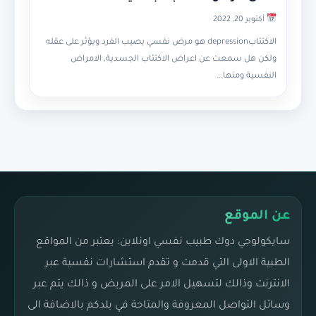
أكتوبر 20, 2022
الاكتئابdepression هو مرض نفسي يصيب الفرد ويؤثر على عقله
ولكن هل سمعت عن اعراض الاكتئاب الجسدية, الامراض
النفسية ومنها...
عن الموقع
سايكولوجي دوك طبيب نفسي اونلاين: يعتبر من المواقع
الطبية الاولى التي قدمت و تقدم استشارات نفسية عبر
الانترنت وذالك لتسهيل الامر على المريض و ذالك يتم عبر
وسائل التواصل المعروفة والمتاحة في بلدكم بالاضافة الى