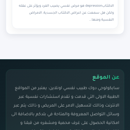
الاكتئابdepression هو مرض نفسي يصيب الفرد ويؤثر على عقله
ولكن هل سمعت عن اعراض الاكتئاب الجسدية, الامراض
النفسية ومنها...
عن الموقع
سايكولوجي دوك طبيب نفسي اونلاين: يعتبر من المواقع
الطبية الاولى التي قدمت و تقدم استشارات نفسية عبر
الانترنت وذالك لتسهيل الامر على المريض و ذالك يتم عبر
وسائل التواصل المعروفة والمتاحة في بلدكم بالاضافة الى
امكانية الحصول على غرف محمية ومشفره من قبلنا و