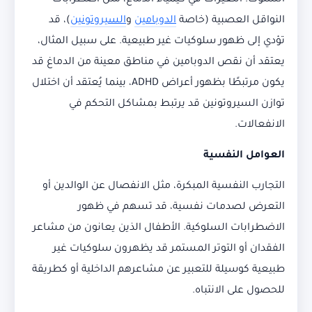
السلوك. التغيرات في كيمياء الدماغ، مثل اضطرابات
النواقل العصبية (خاصة
الدوبامين
و
السيروتونين
)، قد
تؤدي إلى ظهور سلوكيات غير طبيعية. على سبيل المثال،
يعتقد أن نقص الدوبامين في مناطق معينة من الدماغ قد
يكون مرتبطًا بظهور أعراض ADHD، بينما يُعتقد أن اختلال
توازن السيروتونين قد يرتبط بمشاكل التحكم في
الانفعالات.
العوامل النفسية
التجارب النفسية المبكرة، مثل الانفصال عن الوالدين أو
التعرض لصدمات نفسية، قد تسهم في ظهور
الاضطرابات السلوكية. الأطفال الذين يعانون من مشاعر
الفقدان أو التوتر المستمر قد يظهرون سلوكيات غير
طبيعية كوسيلة للتعبير عن مشاعرهم الداخلية أو كطريقة
للحصول على الانتباه.