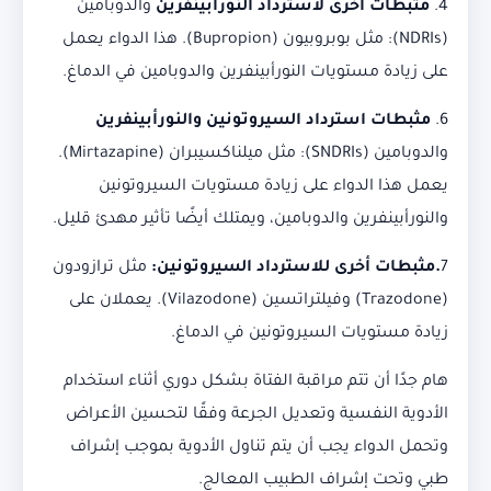
4.
مثبطات أخرى لاسترداد النورأبينفرين
والدوبامين
(NDRIs): مثل بوبروبيون (Bupropion). هذا الدواء يعمل
على زيادة مستويات النورأبينفرين والدوبامين في الدماغ.
6.
مثبطات استرداد السيروتونين والنورأبينفرين
والدوبامين (SNDRIs): مثل ميلناكسيبران (Mirtazapine).
يعمل هذا الدواء على زيادة مستويات السيروتونين
والنورأبينفرين والدوبامين، ويمتلك أيضًا تأثير مهدئ قليل.
7
.مثبطات أخرى للاسترداد السيروتونين:
مثل ترازودون
(Trazodone) وفيلتراتسين (Vilazodone). يعملان على
زيادة مستويات السيروتونين في الدماغ.
هام جدًا أن تتم مراقبة الفتاة بشكل دوري أثناء استخدام
الأدوية النفسية وتعديل الجرعة وفقًا لتحسين الأعراض
وتحمل الدواء يجب أن يتم تناول الأدوية بموجب إشراف
طبي وتحت إشراف الطبيب المعالج.