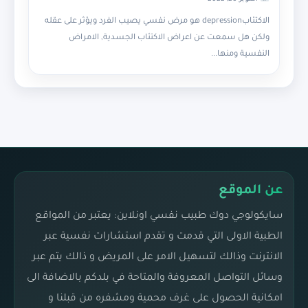
الاكتئابdepression هو مرض نفسي يصيب الفرد ويؤثر على عقله
ولكن هل سمعت عن اعراض الاكتئاب الجسدية, الامراض
النفسية ومنها...
عن الموقع
سايكولوجي دوك طبيب نفسي اونلاين: يعتبر من المواقع
الطبية الاولى التي قدمت و تقدم استشارات نفسية عبر
الانترنت وذالك لتسهيل الامر على المريض و ذالك يتم عبر
وسائل التواصل المعروفة والمتاحة في بلدكم بالاضافة الى
امكانية الحصول على غرف محمية ومشفره من قبلنا و