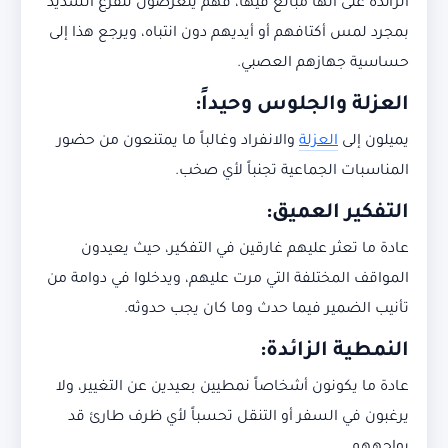
الزائدة على أنها مبالغ فيها، فهم يتعرضون للفزع الشديد
بمجرد لمس أكتافهم أو أيديهم دون انتباه، ويرجع هذا إلى
حساسية جهازهم العصبي.
العزلة والجلوس وحيداً:
يميلون إلى
العزلة
والانفراد وغالباً ما يمتنعون من حضور
المناسبات الجماعية تجنباً لأي صخب.
التفكير العميق:
عادة ما تعثر عليهم غارقين في التفكير، حيث يعيدون
المواقف المختلفة التي مرت عليهم، ويدخلوا في دوامة من
تأنيب الضمير فيما حدث وما كان يجب حدوثه.
النمطية الزائدة:
عادة ما يكونون أشخاصاً نمطيين بعيدين عن التغيير، ولا
يرغبون في السفر أو التنقل تحسباً لأي ظرف طارئ قد