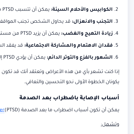
الكوابيس والأحلام السيئة
:
يمكن أن تتسبب PTSD في ظهور كوابيس متكررة تتعلق بالحدث الصادم.
التجنب والانعزال
:
قد يحاول الشخص تجنب المواقف أو ال
زيادة التهيج والغضب
:
يمكن أن يزيد PTSD من مستويات التهيج والغضب، حتى في المواقف التي لا تبرر هذه الردود العاطفية.
فقدان الاهتمام والمشاركة الاجتماعية
:
قد يفقد الش
الشعور بالفزع والتوتر الدائم
:
يمكن أن يؤدي PTSD إلى شعور مستمر بالتوتر والفزع، حتى في الظروف اليومية.
يكونان الخطوة الأولى نحو التحسين والتعافي.
أسباب الإصابة باضطراب بعد الصدمة
يمكن أن تكون أسباب اضطراب ما بعد الصدمة (PTSD)
er
وتشمل
: