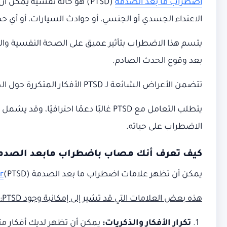
اضطراب ما بعد الصدمة
(PTSD) هو حالة نفسية يمكن
الاعتداء الجسدي أو الجنسي، أو حوادث السيارات، أو أي ح
يتسم هذا الاضطراب بتأثير عميق على الصحة النفسية وال
بعد وقوع الحدث الصادم.
تتضمن الأعراض الشائعة لـ PTSD الأفكار المتكررة حول الحدث الصادم، والكوابيس، والتجنب من الأماكن أو الأشخاص المرتبطين بالحدث، والتهيج الشديد، والتوتر المستمر.
يتطلب التعامل مع PTSD غالبًا دعمًا اح
الاضطراب على حياته.
كيف تعرف أنك مصاب باضطراب مابعد الصدم
يمكن أن تظهر علامات اضطراب ما بعد الصدمة (PTSD)
r
هذه بعض العلامات التي قد تشير إلى إمكانية وجود
PTSD:
تكرار الأفكار والذكريات
:
يمكن أن تظهر لديك أفكار مت