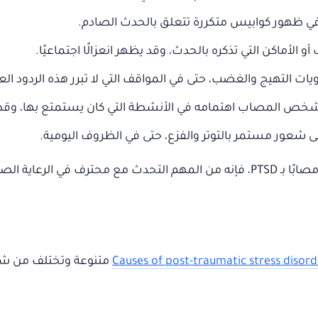
أماكن التي تذكره بالحدث، وقد يظهر انعزالًا اجتماعيًا.
خص المصاب اهتمامه في الأنشطة التي كان يستمتع بها، وقد ين
إذا كنت تشعر بأي من هذه الأعراض وتعتقد أنك قد تكون مصابًا بـ PTSD، فإنه من ال
Causes of post-traumatic stress disord
متنوعة وتختلف من ش