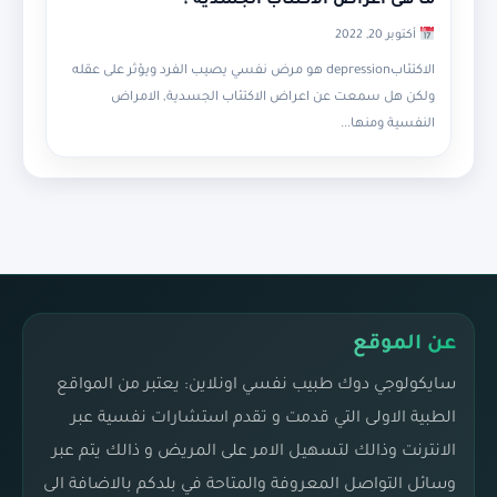
ما هى اعراض الاكتئاب الجسدية ؟
أكتوبر 20, 2022
الاكتئابdepression هو مرض نفسي يصيب الفرد ويؤثر على عقله
ولكن هل سمعت عن اعراض الاكتئاب الجسدية, الامراض
النفسية ومنها...
عن الموقع
سايكولوجي دوك طبيب نفسي اونلاين: يعتبر من المواقع
الطبية الاولى التي قدمت و تقدم استشارات نفسية عبر
الانترنت وذالك لتسهيل الامر على المريض و ذالك يتم عبر
وسائل التواصل المعروفة والمتاحة في بلدكم بالاضافة الى