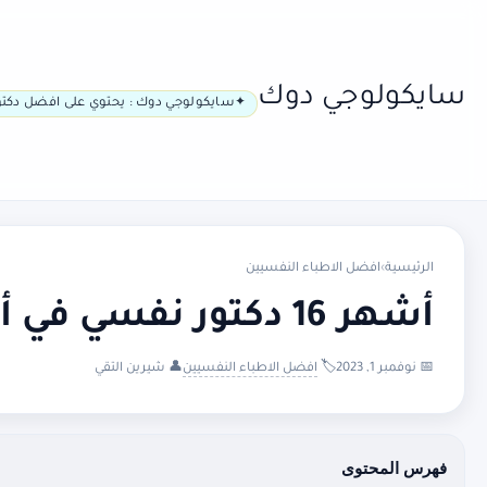
سايكولوجي دوك
سايكولوجي دوك : يحتوي على افضل دكتو
الرئيسية
›
افضل الاطباء النفسيين
أشهر 16 دكتور نفسي في أوتريخت
📅 نوفمبر 1, 2023
🏷️
افضل الاطباء النفسيين
👤 شيرين التقي
فهرس المحتوى