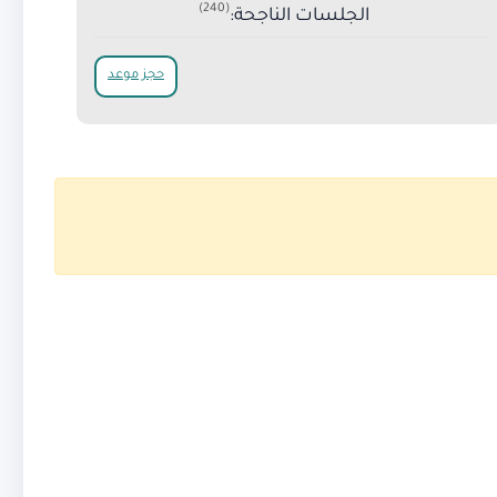
(240)
الجلسات الناجحة:
حجز موعد