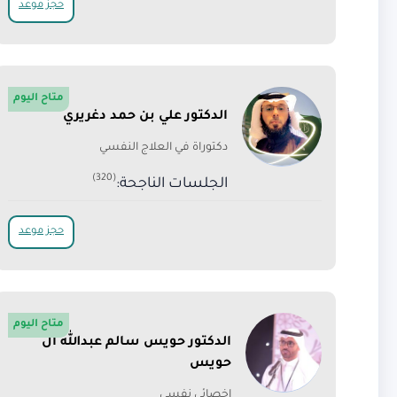
حجز موعد
متاح اليوم
الدكتور علي بن حمد دغريري
دكتوراة في العلاج النفسي
(320)
الجلسات الناجحة:
حجز موعد
متاح اليوم
الدكتور حويس سالم عبدالله ال
حويس
اخصائي نفسي