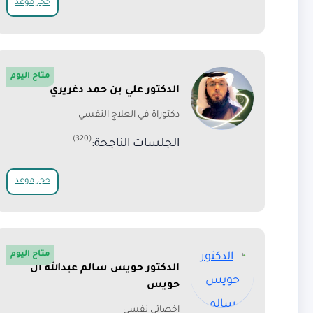
حجز موعد
متاح اليوم
الدكتور علي بن حمد دغريري
دكتوراة في العلاج النفسي
(320)
الجلسات الناجحة:
حجز موعد
متاح اليوم
الدكتور حويس سالم عبدالله ال
حويس
اخصائي نفسي