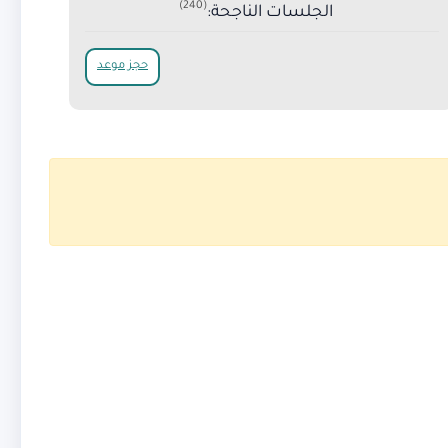
(240)
الجلسات الناجحة:
حجز موعد