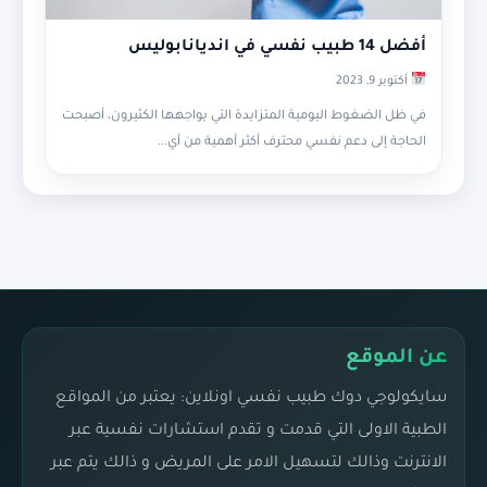
أفضل 14 طبيب نفسي في انديانابوليس
أكتوبر 9, 2023
في ظل الضغوط اليومية المتزايدة التي يواجهها الكثيرون، أصبحت
الحاجة إلى دعم نفسي محترف أكثر أهمية من أي...
عن الموقع
سايكولوجي دوك طبيب نفسي اونلاين: يعتبر من المواقع
الطبية الاولى التي قدمت و تقدم استشارات نفسية عبر
الانترنت وذالك لتسهيل الامر على المريض و ذالك يتم عبر