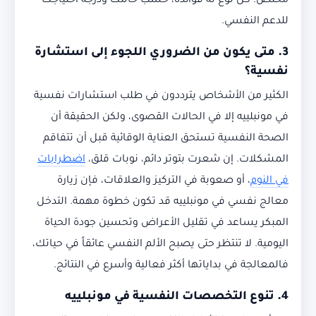
مختص. كل نوع له فوائده، حسب حالتك ودرجة احتياجك
للدعم النفسي.
3. متى يكون من الضروري اللجوء إلى استشارة
نفسية؟
الكثير من الأشخاص يترددون في طلب استشارات نفسية
في مونبلييه إلا في الحالات القصوى، ولكن الحقيقة أن
الصحة النفسية تستحق العناية الوقائية قبل أن تتفاقم
المشكلات. إن شعرت بتوتر دائم، نوبات قلق،
اضطرابات
في النوم
، أو صعوبة في التركيز والعلاقات، فإن زيارة
معالج نفسي في مونبلييه قد تكون خطوة مهمة. التدخل
المبكر يساعد في تقليل الأعراض وتحسين جودة الحياة
اليومية. لا تنتظر حتى يصبح الألم النفسي عائقاً في حياتك،
فالمعالجة في بداياتها أكثر فعالية وأسرع في النتائج.
4. تنوع التخصصات النفسية في مونبلييه