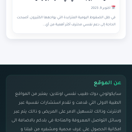
أكتوبر 9, 2023
في ظل الضغوط اليومية المتزايدة التي يواجهها الكثيرون، أصبحت
الحاجة إلى دعم نفسي محترف أكثر أهمية من أي...
عن الموقع
سايكولوجي دوك طبيب نفسي اونلاين: يعتبر من المواقع
الطبية الاولى التي قدمت و تقدم استشارات نفسية عبر
الانترنت وذالك لتسهيل الامر على المريض و ذالك يتم عبر
وسائل التواصل المعروفة والمتاحة في بلدكم بالاضافة الى
امكانية الحصول على غرف محمية ومشفره من قبلنا و