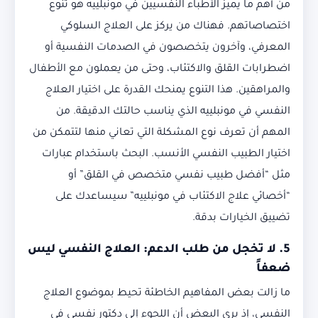
من أهم ما يميز الأطباء النفسيين في مونبلييه هو تنوع
اختصاصاتهم. فهناك من يركز على العلاج السلوكي
المعرفي، وآخرون يتخصصون في الصدمات النفسية أو
اضطرابات القلق والاكتئاب، وحتى من يعملون مع الأطفال
والمراهقين. هذا التنوع يمنحك القدرة على اختيار العلاج
النفسي في مونبلييه الذي يناسب حالتك الدقيقة. من
المهم أن تعرف نوع المشكلة التي تعاني منها لتتمكن من
اختيار الطبيب النفسي الأنسب. البحث باستخدام عبارات
مثل “أفضل طبيب نفسي متخصص في القلق” أو
“أخصائي علاج الاكتئاب في مونبلييه” سيساعدك على
تضييق الخيارات بدقة.
5. لا تخجل من طلب الدعم: العلاج النفسي ليس
ضعفاً
ما زالت بعض المفاهيم الخاطئة تحيط بموضوع العلاج
النفسي، إذ يرى البعض أن اللجوء إلى دكتور نفسي في