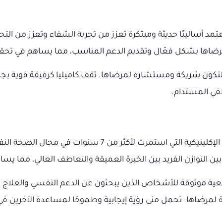
د أساليبًا حديثة ومبتكرة تعزز من تجربة الشفاء وتعزز من الت
 مرضاها بشكل فعّال وتقديم الدعم المناسب، مما يساهم في تحق
 لتكون شريكة ومستشارة لمرضاها. تقف كاميليا كرفيقة قوية بج
في المستدام.
منى الملاح، الخبيرة النفسية المتميزة، تتألق بفضل خبرتها ا
 بين التوازن الفريد بين الخبرة العميقة والتعاطف العالي، مما
اح مرجعية موثوقة للأشخاص الذين يبحثون عن الدعم النفسي والع
 لمرضاها. تحمل منى رؤية إيجابية وطموحًا لمساعدة الآخرين في 