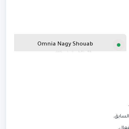
السابق.
عال.