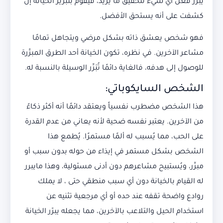
يُبرر فعل أي شيء لتحقيق ما يريد، فيقوم بتبرير الخيانة إن
كشفت على أنه يستحق الأفضل.
فهو شخص يعشق ذاته بشكل مرضي ويتجاهل تمامًا
مشاعر الآخرين. في نظره، تكون الخيانة أحد الطرق المبرَّرة
للوصول إلى هدفه، فالغاية دائمًا تُبَرِّر الوسيلة بالنسبة له.
الشخص السايكوباتي:
هذا الشخص مضطرب نفسياً ويعتقد دائمًا أنه أكثر ذكاءً
من الآخرين. يعتبر نفسه ضحية لأنه يعاني من عدم القدرة
على الحب، مما يُسبب له ألمًا مستمرًا. يُطمع هذا
الشخص بشكل مستمر في إيذاء من حوله بدون سبب أو
مبرِّر، ويُستبيح مشاعرهم دون أدنى مسئولية، وهذا مايبرر
له القيام بالخيانة دون أي سبب منطقي حتى ، لا يملك
روادع واضحة تقفه عند حده أو أي مرجعية تثنيه عن
استخدام الحيل والتلاعب بالآخرين، مما يجعله يبرّر الخيانة