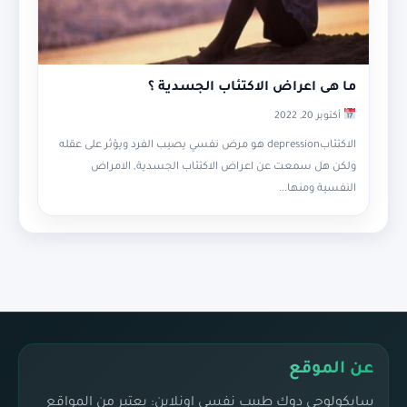
ما هى اعراض الاكتئاب الجسدية ؟
أكتوبر 20, 2022
الاكتئابdepression هو مرض نفسي يصيب الفرد ويؤثر على عقله
ولكن هل سمعت عن اعراض الاكتئاب الجسدية, الامراض
النفسية ومنها...
عن الموقع
سايكولوجي دوك طبيب نفسي اونلاين: يعتبر من المواقع