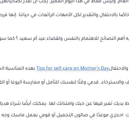
لعام، وليس فقط في هذا اليوم المميز. يجب أن نقدر تضحياتهن و
ًا بالاحتفال والتقدير لكل الأمهات الرائعات في حياتنا. إنها فر
هم النصائح للاهتمام بالنفس ولقضاء عيد أم سعيد ؟ كما سوف نذ
والاحتفال
Tips for self-care on Mother’s Day
بهذه المناسبة ال
ف والاسترخاء. قدمي وقتًا لنفسك للتأمل أو ممارسة اليوغا أو ال
يديك تعبر فيها عن حبك وامتنانك لها. يمكنك أيضًا شراء هدية 
ك احجزي موعدًا في صالون التجميل أو قومي بعمل ماسك وجه ف