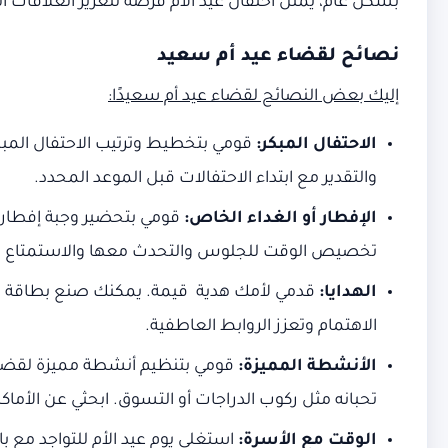
بشكل عام، يمثل احتفال عيد الأم فرصة لتعزيز العلاقات الع
نصائح لقضاء عيد أم سعيد
إليك بعض النصائح لقضاء عيد أم سعيدًا:
الاحتفال المبكر:
قومي بتخطيط وترتيب الاحتفال المبك
والتقدير مع ابتداء الاحتفالات قبل الموعد المحدد.
الإفطار أو الغداء الخاص:
قومي بتحضير وجبة إفطار 
تخصيص الوقت للجلوس والتحدث معها والاستمتاع ب
الهدايا:
قدمي لأمك هدية قيمة. يمكنك صنع بطاقة يدوي
الاهتمام وتعزز الروابط العاطفية.
الأنشطة المميزة:
قومي بتنظيم أنشطة مميزة لقضاء
تحبانه مثل ركوب الدراجات أو التسوق. ابحثي عن الأما
الوقت مع الأسرة:
استغلي يوم عيد الأم للتواجد مع ب