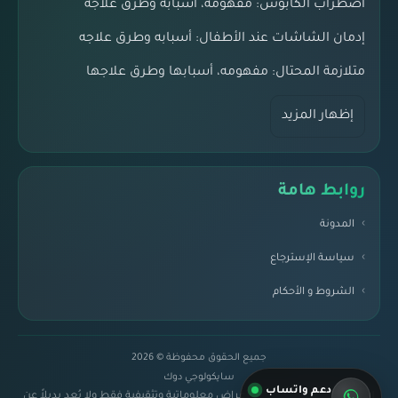
اضطراب الكابوس: مفهومه، أسبابه وطرق علاجه
إدمان الشاشات عند الأطفال: أسبابه وطرق علاجه
متلازمة المحتال: مفهومه، أسبابها وطرق علاجها
إظهار المزيد
روابط هامة
المدونة
سياسة الإسترجاع
الشروط و الأحكام
جميع الحقوق محفوظة © 2026
سايكولوجي دوك
دعم واتساب
إخلاء مسؤولية:
المحتوى لأغراض معلوماتية وتثقيفية فقط ولا يُعد بديلاً عن