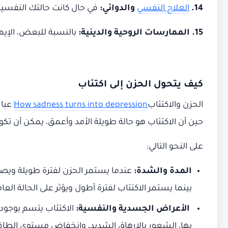
14.
العلاج النفسي
والدوائي:
في حال كانت حالتك النفسية 
15. الممارسات الروحية والدينية:
بالنسبة للبعض، الإيمان
كيف يتحول الحزن إلى اكتئاب
الحزن والاكتئاب
How sadness turns into depression
عبار
حين أن الاكتئاب هو حالة طويلة الأمد وأعمق، يمكن أن تكو
على النحو التالي:
المدة والشدة:
عندما يستمر الحزن لفترة طويلة ويصبح 
بينما يستمر الاكتئاب لفترة أطول ويؤثر على الحالة العا
الأعراض الجسدية والنفسية:
الاكتئاب يتسم بوجود 
بها، الشعور بالإرهاق الشديد، وانخفاض مستوى الطاقة.