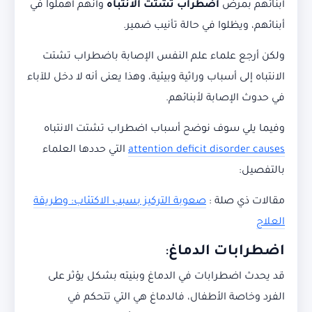
أبنائهم بمرض
اضطراب تشتت الانتباه
وأنهم أهملوا في
أبنائهم، ويظلوا في حالة تأنيب ضمير.
ولكن أرجع علماء علم النفس الإصابة باضطراب تشتت
الانتباه إلى أسباب وراثية وبيئية، وهذا يعنى أنه لا دخل للآباء
في حدوث الإصابة لأبنائهم.
وفيما يلي سوف نوضح
أسباب اضطراب تشتت الانتباه
attention deficit disorder causes
التي حددها العلماء
بالتفصيل:
مقالات ذي صلة :
صعوبة التركيز بسبب الاكتئاب: وطريقة
العلاج
اضطرابات الدماغ
:
قد يحدث اضطرابات في الدماغ وبنيته بشكل يؤثر على
الفرد وخاصة الأطفال، فالدماغ هي التي تتحكم في