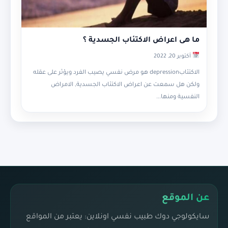
ما هى اعراض الاكتئاب الجسدية ؟
أكتوبر 20, 2022
الاكتئابdepression هو مرض نفسي يصيب الفرد ويؤثر على عقله
ولكن هل سمعت عن اعراض الاكتئاب الجسدية, الامراض
النفسية ومنها...
عن الموقع
سايكولوجي دوك طبيب نفسي اونلاين: يعتبر من المواقع