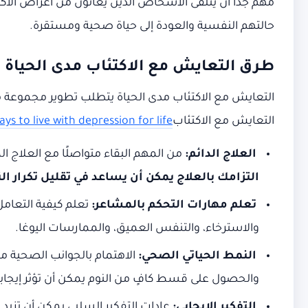
مهم جدًا أن يتلقى الأشخاص الذين يعانون من أعراض الا
حالتهم النفسية والعودة إلى حياة صحية ومستقرة.
طرق التعايش مع الاكتئاب مدى الحياة
التعايش مع الاكتئاب مدى الحياة يتطلب تطوير مجموعة م
التعايش مع الاكتئاب
ys to live with depression for life
العلاج الدائم:
من المهم البقاء متواصلًا مع العلاج 
التزامك بالعلاج يمكن أن يساعد في تقليل تكرار ال
تعلم مهارات التحكم بالمشاعر:
تعلم كيفية التعامل
والاسترخاء، والتنفس العميق، والممارسات اليوغا.
النمط الحياتي الصحي:
الاهتمام بالجوانب الصحية من 
والحصول على قسط كافٍ من النوم يمكن أن تؤثر إيجابيً
التفكير الإيجابي:
عادات التفكير السلبي يمكن أن تزيد من