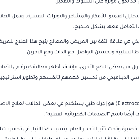
 قد تكون مؤثرة على السلوك والتفكير.
حليل العميق للأفكار والمشاعر والتوترات النفسية. يعمل العل
على التعامل معها بشكل صحيح.
يكي هي علاقة الثقة بين المريض والمعالج يتيح هذا العلاج للمر
اط السلبية وتحسين التواصل مع الذات ومع الآخرين.
أطول من بعض النهج الأخرى، فإنه قد أظهر فعالية كبيرة في التع
لنفسي الديناميكي من تحسين فهمهم لأنفسهم وتطوير استراتيجي
العلاج بالصدمات الكهربائية (Electroconvulsive Therapy – ECT) هو إجراء طبي يستخدم
أيضًا باسم “الصدمات الكهربائية العقلية”.
ة قصيرة وتحت تأثير التخدير العام. يتسبب هذا التيار في تحفيز