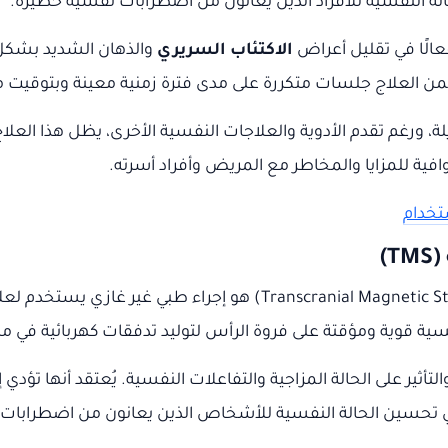
 النفسية للأفراد الذين يعانون من اضطرابات نفسية خطيرة.
عالًا في تقليل أعراض
الاكتئاب السريري
والذهان الشديد بشكل 
من العلاج جلسات متكررة على مدى فترة زمنية معينة وبتوقيت م
ة، ورغم تقدم الأدوية والعلاجات النفسية الأخرى، يظل هذا العلا
ة للمزايا والمخاطر مع المريض وأفراد أسرته.
ستخدام
التحفيز المغناطيسي عبر الجمجمة (nial Magnetic Stimulation – TMS
يسية قوية ومؤقتة على فروة الرأس لتوليد تدفقات كهربائية في م
ي للدماغ والتأثير على الحالة المزاجية والتفاعلات النفسية. يُعتقد أنها 
ي تحسين الحالة النفسية للأشخاص الذين يعانون من اضطرابات