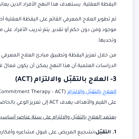
اليقظة العقلية. يستهدف هذا النهج الأفراد الذين يعا
تم تطوير العلاج المعرفي القائم على اليقظة العقلية أص
موجود ومن دون حكم أو تقدير. يتم تدريب الأفراد على مم
وتحديها.
الدراسات العلمية أن هذا النهج يمكن أن يكون فعالً ف
3-
العلاج بالتقبّل والالتزام
(ACT)
العلاج بالتقبّل والالتزام
على القيم والأهداف يهدف ACT إلى تعزيز الوعي بالحاضر وتحسين القدرة على التعامل مع التحديات والضغوط الحياتية بشكل صحيح.
يعتمد العلاج بالتقبّل والالتزام على ستة عناصر أساسية
1. التقبّل:
تشجيع المريض على قبول مشاعره وأفكاره دون