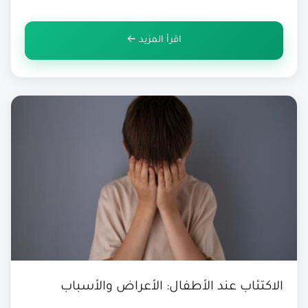
من هذا الاضطراب بنسبة ملحوظةومع ذلك يواجه الرجال
تحديات خاصة في التعامل مع الاكتئاب، حيث […]
اقرأ المزيد ←
الاكتئاب عند الأطفال: الأعراض والأسباب