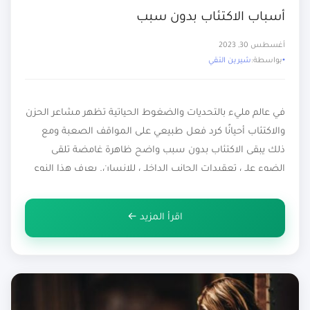
أسباب الاكتئاب بدون سبب
أغسطس 30, 2023
بواسطة:
شيرين التقي
في عالم مليء بالتحديات والضغوط الحياتية تظهر مشاعر الحزن
والاكتئاب أحيانًا كرد فعل طبيعي على المواقف الصعبة ومع
ذلك يبقى الاكتئاب بدون سبب واضح ظاهرة غامضة تلقى
الضوء على تعقيدات الجانب الداخلي للإنسان. يعرف هذا النوع
من الاكتئاب بأنه حالة من الانخفاض المستمر في المزاج
والاهتمام بالحياة دون وجود أحداث خارجية محددة تبرر هذه
اقرأ المزيد ←
الحالة. […]