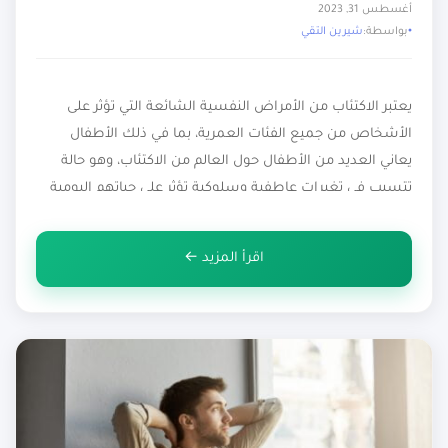
أغسطس 31, 2023
بواسطة:
شيرين التقي
يعتبر الاكتئاب من الأمراض النفسية الشائعة التي تؤثر على
الأشخاص من جميع الفئات العمرية، بما في ذلك الأطفال
يعاني العديد من الأطفال حول العالم من الاكتئاب، وهو حالة
تتسبب في تغيرات عاطفية وسلوكية تؤثر على حياتهم اليومية
ونموهم الشخصي والأكاديمي. في هذه المقالة سوف نتعرف
أكثر على الاكتئاب عند الأطفال وأهم أعراضه وأسبابه،
اقرأ المزيد ←
والمضاعفات التي […]