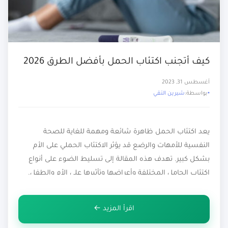
كيف أتجنب اكتئاب الحمل بأفضل الطرق 2026
أغسطس 31, 2023
بواسطة:
شيرين التقي
يعد اكتئاب الحمل ظاهرة شائعة ومهمة للغاية للصحة
النفسية للأمهات والرضع قد يؤثر الاكتئاب الحملي على الأم
بشكل كبير. تهدف هذه المقالة إلى تسليط الضوء على أنواع
اكتئاب الحامل المختلفة وأعراضها وتأثيرها على الأم والطفل.
ما هو اكتئاب الحمل؟ اكتئاب الحمل((Pregnancy depression))
هو نوع من أنواع الاكتئاب يصيب النساء خلال فترة الحمل، يتميز
اقرأ المزيد ←
بمجموعة […]