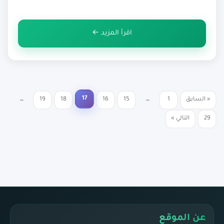
المقالة، سنتحدث عن طرق علاج الهوس الاكتئابي، بالإضافة إلى
أهم الأدوية المساعدة في عملية العلاج. طرق علاج الهوس
اقرأ المزيد ←
الاكتئابى علاج الهوس الاكتئابي((Methods of […]
17
« السابق
1
…
15
16
18
19
…
تعدد
29
التالي »
صفحات
المقالات
عن الموقع