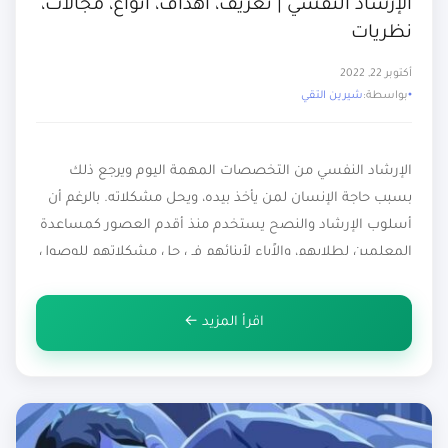
الإرشاد النفسي | تعريف، أهداف، أنواع، مجالات،
نظريات
أكتوبر 22, 2022
بواسطة:
شيرين التقي
الإرشاد النفسي من التخصصات المهمة اليوم ويرجع ذلك
بسبب حاجة الإنسان لمن يأخذ بيده، ويحل مشكلاته. بالرغم أن
أسلوب الإرشاد والنصح يستخدم منذ أقدم العصور كمساعدة
المعلمين لطلابهم، والاًباء لأبنائهم في حل مشكلاتهم للوصول
إلى السلام النفسي، ولكن اليوم أصبح بمنظور علمي أكثر،
فالإرشاد النفسي عبارة عن علاقة تفاعلية بين المرشد
اقرأ المزيد ←
والمسترشد. ويواجه الإنسان الكثير من […]