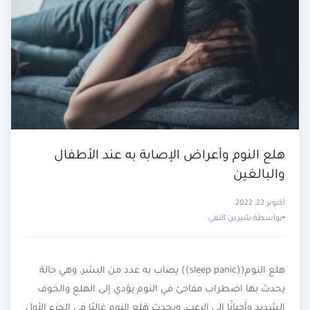
هلع النوم وأعراض الإصابة به عند الأطفال
والبالغين
أكتوبر 22, 2022
بواسطة:
شيرين التقي
هلع النوم((sleep panic)) يصاب به عدد من البشر، وهي حالة
يحدث بها اضطراب مفاجئ في النوم يؤدي إلى الهلع والخوف
الشديد وأحيانًا إلى الرعب، ويحدث هَلع النوم غالبًا في الجزء الأول