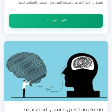
فقط بل لها تأثير على صحة الفرد وفي بعض الأوقات تصل
بالإنسان إلى الهلاك,حيث أن الامر لا يتوقف على الشعور ببعض
القلق والتوتر والحزن والبكاء وهذا ما يجهله المصابين بالأمراض
اقرأ المزيد ←
النفسية […]
نقد نظرية التحليل النفسي للعالم فرويد