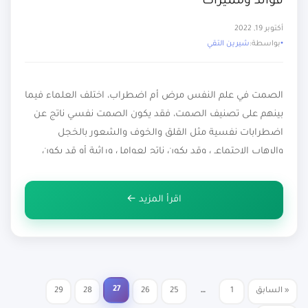
فوائد ومميزات
أكتوبر 19, 2022
بواسطة:
شيرين التقي
الصمت في علم النفس مرض أم اضطراب، اختلف العلماء فيما
بينهم على تصنيف الصمت، فقد يكون الصمت نفسي ناتج عن
اضطرابات نفسية مثل القلق والخوف والشعور بالخجل
والرهاب الإجتماعي وقد يكون ناتج لعوامل وراثية أو قد يكون
عضوى ناتج إصابة الفرد بأمراض في مراكز الكلام والنطق، وفي
هذا المقال سوف نتناول تعريف الصمت في علم […]
اقرأ المزيد ←
27
« السابق
1
…
25
26
28
29