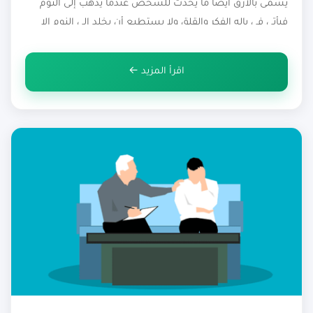
يسمى بالأرق أيضاً ما يحدث للشخص عندما يذهب إلى النوم
فيأتي في باله الفكر والقلق ولا يستطيع أن يخلد إلى النوم إلا
بعد فترة طويلة. والأرق هو حالة نفسية تحدث في معظم
الأوقات، وهي […]
اقرأ المزيد ←