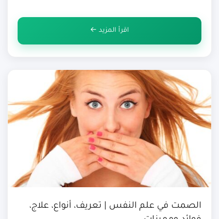
لأي شخص المرور بها دون عناء وشكوى. ما هو الكتمان في
علم النفس الكتمان((Concealment […]
اقرأ المزيد ←
الصمت في علم النفس | تعريف، أنواع، علاج،