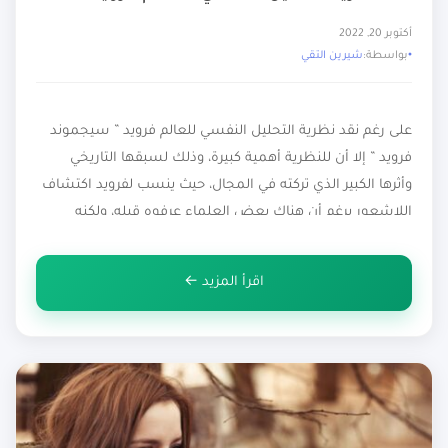
أكتوبر 20, 2022
بواسطة:
شيرين التقي
على رغم نقد نظرية التحليل النفسي للعالم فرويد ” سيجموند
فرويد ” إلا أن للنظرية أهمية كبيرة، وذلك لسبقها التاريخي
وأثرها الكبير الذي تركته في المجال، حيث ينسب لفرويد اكتشاف
اللاشعور برغم أن هناك بعض العلماء عرفوه قبله، ولكنه
وصفه وصف تفصيلي ودقيق على عكس أي عالم آخر، حيث تصور
أنه خزان مليء بالرغبات الجنسية […]
اقرأ المزيد ←