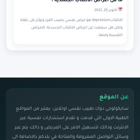
ما هى اعراض الاكتئاب الجسدية ؟
أكتوبر 20, 2022
الاكتئابdepression هو مرض نفسي يصيب الفرد ويؤثر على عقله
ولكن هل سمعت عن اعراض الاكتئاب الجسدية, الامراض
النفسية ومنها...
عن الموقع
سايكولوجي دوك طبيب نفسي اونلاين: يعتبر من المواقع
الطبية الاولى التي قدمت و تقدم استشارات نفسية عبر
الانترنت وذالك لتسهيل الامر على المريض و ذالك يتم عبر
وسائل التواصل المعروفة والمتاحة في بلدكم بالاضافة الى