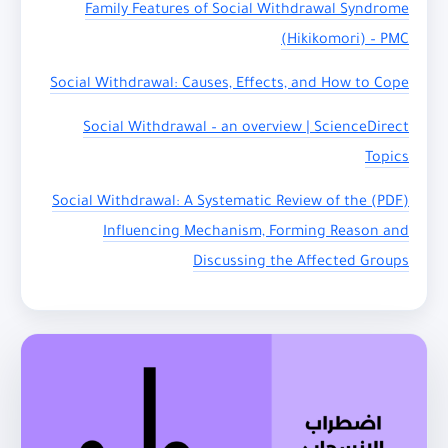
Family Features of Social Withdrawal Syndrome
(Hikikomori) – PMC
Social Withdrawal: Causes, Effects, and How to Cope
Social Withdrawal – an overview | ScienceDirect
Topics
(PDF) Social Withdrawal: A Systematic Review of the
Influencing Mechanism, Forming Reason and
Discussing the Affected Groups