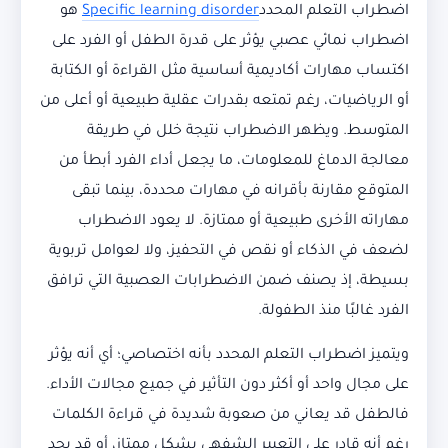
اضطراب التعلم المحدد
Specific learning disorder
هو
اضطراب نمائي عصبي يؤثر على قدرة الطفل أو الفرد على
اكتساب مهارات أكاديمية أساسية مثل القراءة أو الكتابة
أو الرياضيات، رغم تمتعه بقدرات عقلية طبيعية أو أعلى من
المتوسط. ويظهر الاضطراب نتيجة خلل في طريقة
معالجة الدماغ للمعلومات، ما يجعل أداء الفرد أبطأ من
المتوقع مقارنة بأقرانه في مهارات محددة، بينما تبقى
مهاراته الأخرى طبيعية أو ممتازة. لا يعود الاضطراب
لضعف في الذكاء أو نقص في التحفيز، ولا لعوامل تربوية
بسيطة، إذ يصنف ضمن الاضطرابات العصبية التي ترافق
الفرد غالبًا منذ الطفولة.
ويتميز اضطراب التعلم المحدد بأنه اختصاصي؛ أي أنه يؤثر
على مجال واحد أو أكثر دون التأثير في جميع مجالات الأداء.
فالطفل قد يعاني من صعوبة شديدة في قراءة الكلمات
رغم أنه قادر على التعبير الشفهي بشكل ممتاز، أو قد يجد