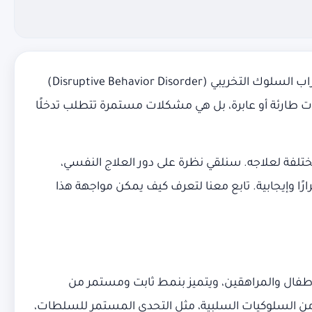
هل سبق لك أن تساءلت عن الأسباب التي تجعل بعض الأطفال يظهرون سلوكيات تخريبية في المنزل أو المدرسة؟ اضطراب السلوك التخريبي (Disruptive Behavior Disorder)
ت طارئة أو عابرة، بل هي مشكلات مستمرة تتطلب تدخلًا
ختلفة لعلاجه. سنلقي نظرة على دور العلاج النفسي،
ارًا وإيجابية. تابع معنا لتعرف كيف يمكن مواجهة هذا
أطفال والمراهقين، ويتميز بنمط ثابت ومستمر من
 من السلوكيات السلبية، مثل التحدي المستمر للسلطات،