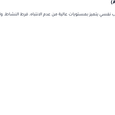
ة وتشتت الانتباه (ADHD) هو اضطراب نفسي يتميز بمستويات عالية من عدم الانتباه، فرط