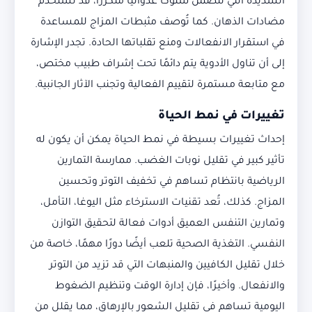
الشديدة التي تتضمن سلوكًا عدوانيًا متكررًا، قد تُستخدم
مضادات الذهان. كما تُوصف مثبطات المزاج للمساعدة
في استقرار الانفعالات ومنع تقلباتها الحادة. تجدر الإشارة
إلى أن تناول الأدوية يتم دائمًا تحت إشراف طبيب مختص،
مع متابعة مستمرة لتقييم الفعالية وتجنب الآثار الجانبية.
تغييرات في نمط الحياة
إحداث تغييرات بسيطة في نمط الحياة يمكن أن يكون له
تأثير كبير في تقليل نوبات الغضب. ممارسة التمارين
الرياضية بانتظام تساهم في تخفيف التوتر وتحسين
المزاج. كذلك، تُعد تقنيات الاسترخاء مثل اليوغا، التأمل،
وتمارين التنفس العميق أدوات فعالة لتحقيق التوازن
النفسي. التغذية الصحية تلعب أيضًا دورًا مهمًا، خاصة من
خلال تقليل الكافيين والمنبهات التي قد تزيد من التوتر
والانفعال. وأخيرًا، فإن إدارة الوقت وتنظيم الضغوط
اليومية تساهم في تقليل الشعور بالإرهاق، مما يقلل من