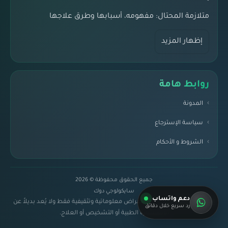
متلازمة المحتال: مفهومه، أسبابها وطرق علاجها
إظهار المزيد
روابط هامة
المدونة
سياسة الإسترجاع
الشروط و الأحكام
جميع الحقوق محفوظة © 2026
سايكولوجي دوك
دعم واتساب
إخلاء مسؤولية:
المحتوى لأغراض معلوماتية وتثقيفية فقط ولا يُعد بديلاً عن
رد سريع خلال دقائق
الاستشارة الطبية أو التشخيص أو العلاج.