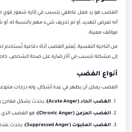
الغضب هو رد فعل عاطفي يتسبب في إثارة شعور قوي من ال
أنه تعرض لتهديد، أو تم تحريف شيء مهم بالنسبة له، أو ش
مواقف معينة.
من الناحية النفسية، يُعتبر الغضب أداة دفاعية تُستخدم ل
إلى مشكلة تتسبب في آثار ضارة على صحة الشخص، خاصة
أنواع الغضب
الغضب يمكن أن يظهر في عدة أشكال، وله درجات متنوعة
الغضب الحاد
(Acute Anger):
يحدث بشكل مفاجئ ويس
الغضب المزمن
(Chronic Anger):
هو الغضب الذي يس
الغضب المكبوت
(Suppressed Anger):
يحدث عندما 