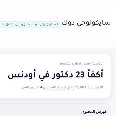
سايكولوجي دوك
سايكولوجي دوك : يحتوي على افضل دكتو
الرئيسية
›
افضل الاطباء النفسيين
أكفأ 23 دكتور في أودنس
📅 نوفمبر 5, 2023
🏷️
افضل الاطباء النفسيين
👤 شيرين التقي
فهرس المحتوى