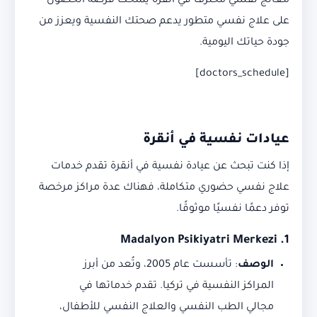
معالج نفسي محترف في أنقرة يمنحك فرصة الحصول
على علاج نفسي متطور يدعم صحتك النفسية ويعزز من
جودة حياتك اليومية.
[doctors_schedule]
عيادات نفسية في أنقرة
إذا كنت تبحث عن عيادة نفسية في أنقرة تقدم خدمات
علاج نفسي حضوري متكاملة، فهناك عدة مراكز مرخصة
توفر دعمًا نفسيًا موثوقًا.
1. Madalyon Psikiyatri Merkezi
الوصف
:
تأسست عام 2005، وتُعد من أبرز
المراكز النفسية في تركيا. تقدم خدماتها في
مجالي الطب النفسي والعلاج النفسي للأطفال،