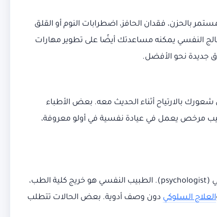
ستمر بالحزن، فقدان الحافز، اضطرابات النوم أو القلق
الج النفسي يمكنه مساعدتك أيضًا على تطوير مهارات
اق جديدة نحو الأفضل.
عورك بالارتياح أثناء الحديث معه. بعض الأطباء
طبيب مرخص يعمل في عيادة نفسية في أولو معروفة،
من أكثر الأسئلة شيوعًا عند البحث عن علاج نفسي في أولو هو الفرق بين الطبيب النفسي (psychiatrist) والأخصائي النفسي (psychologist). الطبيب النفسي هو خريج كلية الطب،
العلاج السلوكي
دون وصف أدوية. بعض الحالات تتطلب