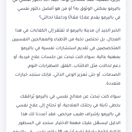
جزيرة صقلية، فقد تتساءل يومًا: كيف أجد دكتور نفسي في
باليرمو يمكنني الوثوق به؟ أو من هو أفضل دكتور نفسي
في باليرمو يقدم علاجًا فعّالًا وداعمًا لحالتي؟
الخبر الجيد أن مدينة باليرمو لا تفتقر إلى الكفاءات في هذا
المجال، بل تحتضن نخبة من الأطباء والمعالجين النفسيين
المتخصصين في تقديم استشارات نفسية في باليرمو
بمهنية عالية. سواء كنت تبحث عن جلسات علاج فردية، أو
دعم لحالات مثل الاكتئاب، القلق، اضطرابات النوم،
الصدمات، أو حتى تعزيز الوعي الذاتي، فإنك ستجد خيارات
متعددة.
سواء كنت تبحث عن معالج نفسي في باليرمو يُرافقك
بخطى ثابتة في رحلتك العلاجية، أو تحتاج إلى علاج نفسي
في باليرمو بإشراف طبيب مرخص، فقد أعددنا لك هذا
الدليل ليسهّل عليك مهمة الاختيار. ستجد في السطور