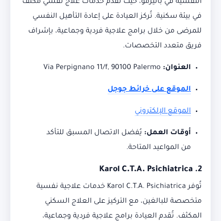
النفسية في باليرمو، حيث تقدم خدمات علاج نفسي مكثف
في بيئة سكنية.
تُركز العيادة على إعادة التأهيل النفسي
للمرضى من خلال برامج علاجية فردية وجماعية، بإشراف
فريق متعدد التخصصات.
العنوان:
Via Perpignano 11/f, 90100 Palermo
الموقع على خرائط جوجل
الموقع الإلكتروني
أوقات العمل:
يُفضل الاتصال المسبق للتأكد
من المواعيد المتاحة.
Karol C.T.A. Psichiatrica
2.
تُوفر Karol C.T.A. Psichiatrica خدمات علاجية نفسية
متخصصة للبالغين، مع التركيز على العلاج السكني
المكثف.
تُقدم العيادة برامج علاجية فردية وجماعية،