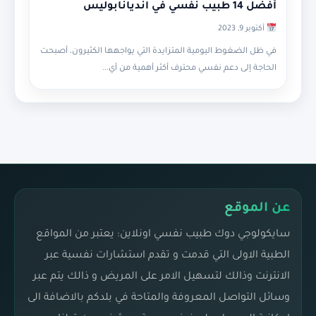
أفضل 14 طبيب نفسي في انديانابوليس
أكتوبر 9, 2023
في ظل الضغوط اليومية المتزايدة التي يواجهها الكثيرون، أصبحت
الحاجة إلى دعم نفسي محترف أكثر أهمية من أي...
عن الموقع
سايكولوجي دوك طبيب نفسي اونلاين: يعتبر من المواقع
الطبية الاولى التي قدمت و تقدم استشارات نفسية عبر
الانترنت وذالك لتسهيل الامر على المريض و ذالك يتم عبر
وسائل التواصل المعروفة والمتاحة في بلدكم بالاضافة الى