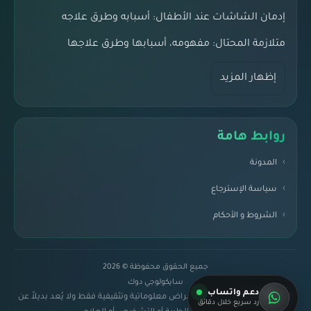
إدمان الشاشات عند الأطفال: أسبابه وطرق علاجه
متلازمة المحتال: مفهومه، أسبابها وطرق علاجها
إظهار المزيد
روابط هامة
المدونة
سياسة الإسترجاع
الشروط و الأحكام
جميع الحقوق محفوظة © 2026
سايكولوجي دوك
دعم واتساب
إخلاء مسؤولية:
المحتوى لأغراض معلوماتية وتثقيفية فقط ولا يُعد بديلاً عن
رد سريع خلال دقائق