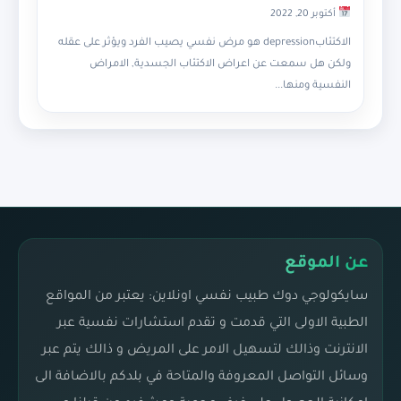
أكتوبر 20, 2022
الاكتئابdepression هو مرض نفسي يصيب الفرد ويؤثر على عقله
ولكن هل سمعت عن اعراض الاكتئاب الجسدية, الامراض
النفسية ومنها...
عن الموقع
سايكولوجي دوك طبيب نفسي اونلاين: يعتبر من المواقع
الطبية الاولى التي قدمت و تقدم استشارات نفسية عبر
الانترنت وذالك لتسهيل الامر على المريض و ذالك يتم عبر
وسائل التواصل المعروفة والمتاحة في بلدكم بالاضافة الى