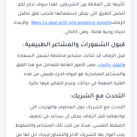
تأثيرها على العلاقة بين الشريكين، لهذا سوف نذكر لكم
أفضل الطرق التي يمكن إستعمالها للتجنب قلق ماقبل
الزفاف
Ways to deal with pre-wedding anxiet
y والإعداد
لحياة زوجية هانئة ، وهي كالتالي :
قبول الشعورات والمشاعر الطبيعية :
قبل الزفاف قد تنتابك مشاعر مختلطة تشمل السعادة
و
القلق والتوتر
، فمن الأمور الهامة للتعامل مع هذا القلق
والمشاعر المتضاربة هو قبوله كجزء طبيعي من هذه
الفترة المهمة في حياتك، وعدم التفكير فيها بكثرة .
التحدث مع الشريك:
التحدث مع الشريك حول المخاوف والتوترات التي
تواجهكما قبل الزفاف يمكن أن يساعد في تخفيف
الضغط النفسي، فبدلا من كبت تلك المشاعر والضغوط
يجب البوح بها للشريك الآخر والتشاور لإيجاد حل لها عن