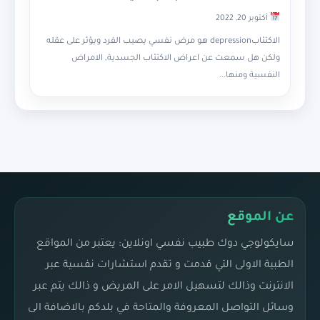
أكتوبر 20, 2022
الاكتئابdepression هو مرض نفسي يصيب الفرد ويؤثر على عقله
ولكن هل سمعت عن اعراض الاكتئاب الجسدية, الامراض
النفسية ومنها...
عن الموقع
سايكولوجي دوك طبيب نفسي اونلاين: يعتبر من المواقع
الطبية الاولى التي قدمت و تقدم استشارات نفسية عبر
الانترنت وذالك لتسهيل الامر على المريض و ذالك يتم عبر
وسائل التواصل المعروفة والمتاحة في بلدكم بالاضافة الى