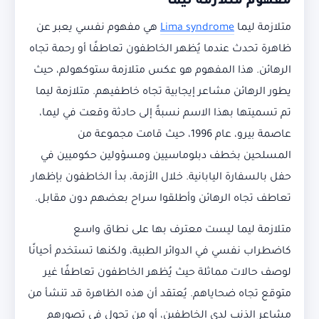
مفهوم متلازمة ليما
متلازمة ليما
Lima syndrome
هي مفهوم نفسي يعبر عن
ظاهرة تحدث عندما يُظهر الخاطفون تعاطفًا أو رحمة تجاه
الرهائن. هذا المفهوم هو عكس متلازمة ستوكهولم، حيث
يطور الرهائن مشاعر إيجابية تجاه خاطفيهم. متلازمة ليما
تم تسميتها بهذا الاسم نسبةً إلى حادثة وقعت في ليما،
عاصمة بيرو، عام 1996، حيث قامت مجموعة من
المسلحين بخطف دبلوماسيين ومسؤولين حكوميين في
حفل بالسفارة اليابانية. خلال الأزمة، بدأ الخاطفون بإظهار
تعاطف تجاه الرهائن وأطلقوا سراح بعضهم دون مقابل.
متلازمة ليما ليست معترف بها على نطاق واسع
كاضطراب نفسي في الدوائر الطبية، ولكنها تستخدم أحيانًا
لوصف حالات مماثلة حيث يُظهر الخاطفون تعاطفًا غير
متوقع تجاه ضحاياهم. يُعتقد أن هذه الظاهرة قد تنشأ من
مشاعر الذنب لدى الخاطفين، أو من تحول في تصورهم