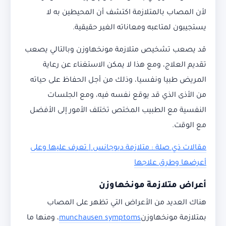
لأن المصاب بالمتلازمة اكتشف أن المحيطين به لا
يستجيبون لمتاعبه ومعاناته الغير حقيقية.
قد يصعب تشخيص متلازمة مونخهاوزن وبالتالي يصعب
تقديم العلاج، ومع هذا لا يمكن الاستغناء عن رعاية
المريض طبيا ونفسيا، وذلك من أجل الحفاظ على حياته
من الأذى الذي قد يوقع نفسه فيه، ومع الجلسات
النفسية مع الطبيب المختص تختلف الأمور إلى الأفضل
مع الوقت.
مقالات ذي صلة : متلازمة ديوجانس | تعرف عليها وعلى
أعرضها وطرق علاجها
أعراض متلازمة مونخهاوزن
هناك العديد من الأعراض التي تظهر على المصاب
بمتلازمة مونخهاوزن
munchausen symptoms
، ومنها ما