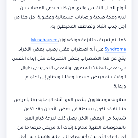
أنواع الخلل النفسي والذي من خلاله يدعي المصاب بأن
لديه وعكة صحية وإصابات جسمانية وعضوية، كل هذا من
أجل جذب انتباه وتعاطف المحيطين به.
كما يتم تعريف متلازمة مونخهاوزن
Munchausen
Syndrome
على أنه اضطراب عقلي يصيب بعض الأفراد،
ينتج عن هذا الاضطراب بعض التصرفات مثل إيذاء النفس
في بعض الحالات القصوى، والبعض الآخر يدعى طوال
الوقت بأنه مريض جسميا وعقليا ويحتاج إلى اهتمام
ورعاية.
متلازمة مونخهاوزن يشعر الفرد أثناء الإصابة بها بأعراض
متباينة قد تكون بسيطة في بعض الأحيان وقد تكون
شديدة في البعض الآخر، يصل ذلك لدرجة قيام الفرد
بالفحوصات الطبية محاولا إثبات أنه مريض مرضا ما من
أجل إقناع الأخريين بأنه يحتاج إلى رعاية واهتمام من أجل