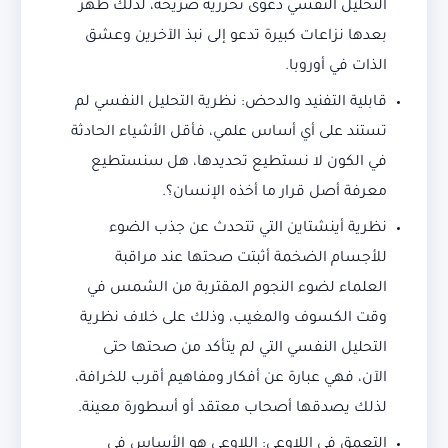
التحليل النفسي دعوى تحررية صريحة، لذلك ظهر
بعدها نزاعات كبيرة تدعو إلى نبذ الآخرين وعشق
الذات في أوروبا.
قابلية التفنيد والدحض: نظرية التحليل النفسي لم
تستند على أي أساس علمي، فأقل الأشياء الحادثة
في الكون لا نستطيع تحديدها، هل سنستطيع
معرفة أصل قرار ما أخذه الإنسان؟.
نظرية أينشتاين التي تتحدث عن جذب الضوء
للأجسام الضخمة أثبتت صحتها عند مراقبة
العلماء لضوء النجوم المقتربة من الشمس في
وقت الكسوف والمغيب، وذلك على خلاف نظرية
التحليل النفسي التي لم يتأكد من صحتها حتى
الآن، فهي عبارة عن أفكار ومفاهيم أقرب للخرافة،
لذلك يصدقها أصحاب معتقد أو أسطورة معينة.
التعمق في اللاوعي: اللاوعي هو الأساس في