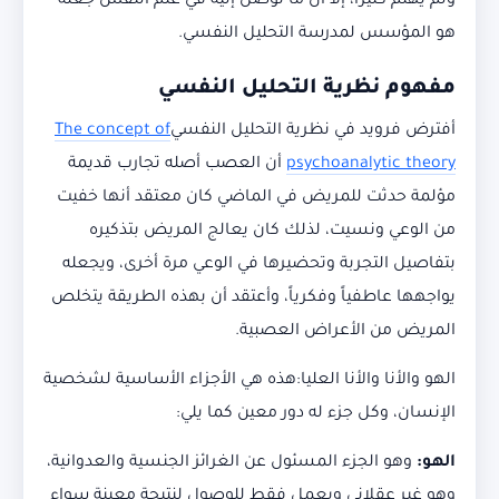
ولم يهتم كثيراً، إلا أن ما توصل إليه في علم النفس جعله
هو المؤسس لمدرسة التحليل النفسي.
مفهوم نظرية التحليل النفسي
أفترض فرويد في نظرية التحليل النفسي
The concept of
psychoanalytic theory
أن العصب أصله تجارب قديمة
مؤلمة حدثت للمريض في الماضي كان معتقد أنها خفيت
من الوعي ونسيت، لذلك كان يعالج المريض بتذكيره
بتفاصيل التجربة وتحضيرها في الوعي مرة أخرى، ويجعله
يواجهها عاطفياً وفكرياً، وأعتقد أن بهذه الطريقة يتخلص
المريض من الأعراض العصبية.
الهو والأنا والأنا العليا:هذه هي الأجزاء الأساسية لشخصية
الإنسان، وكل جزء له دور معين كما يلي:
الهو:
وهو الجزء المسئول عن الغرائز الجنسية والعدوانية،
وهو غير عقلاني ويعمل فقط للوصول لنتيجة معينة سواء