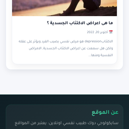
ما هى اعراض الاكتئاب الجسدية ؟
أكتوبر 20, 2022
الاكتئابdepression هو مرض نفسي يصيب الفرد ويؤثر على عقله
ولكن هل سمعت عن اعراض الاكتئاب الجسدية, الامراض
النفسية ومنها...
عن الموقع
سايكولوجي دوك طبيب نفسي اونلاين: يعتبر من المواقع