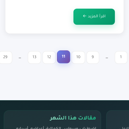
هي ممارسة التركيز على اللحظة الحالية دون إصدار أحكام.
إنها القدرة على ملاحظة الأفكار والمشاعر والمشاعر دون
اقرأ المزيد ←
الانجراف في التفكير […]
11
29
…
13
12
10
9
…
1
تعدد
صفحات
المقالات
مقالات هذا الشهر