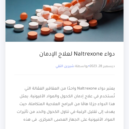
دواء Naltrexone لعلاج الإدمان
ديسمبر 28, 2023
بواسطة:
شيرين التقي
يعتبر دواء Naltrexone واحدًا من العقاقير الفعّالة التي
تُستخدم في علاج إدمان الكحول والمواد الأفيونية. يمثل
هذا الدواء جزءًا هامًا من البرامج العلاجية المتكاملة، حيث
يهدف إلى تقليل الرغبة في تناول الكحول والحد من تأثيرات
المواد الأفيونية على الجهاز العصبي المركزي. في هذه
المقالة سوف نتحدث لكم أكثر عن هذا الدواء وعن