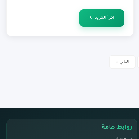
مرض السكري من النوع 2 وأمراض القلب والأوعية الدموية.
أعراض شراهة الأكل: الشراهة((binge eating)) هي
اقرأ المزيد ←
اضطراب في الأكل […]
التالي »
روابط هامة