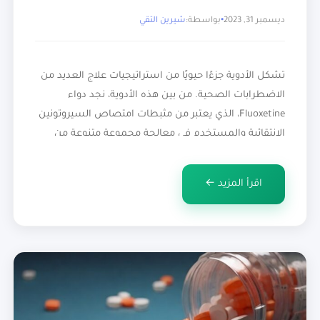
ديسمبر 31, 2023
بواسطة:
شيرين التقي
تشكل الأدوية جزءًا حيويًا من استراتيجيات علاج العديد من
الاضطرابات الصحية. من بين هذه الأدوية، نجد دواء
Fluoxetine، الذي يعتبر من مثبطات امتصاص السيروتونين
الانتقائية والمستخدم في معالجة مجموعة متنوعة من
الاضطرابات النفسية. يتسم الفلوكستين بفعاليته في
معالجة الاكتئاب والاضطرابات ذات الصلة، مما يجعله
اقرأ المزيد ←
موضوع اهتمام للأطباء والمرضى على حد سواء. سنقوم
في هذا المقال […]