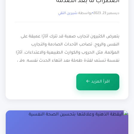
اضطراب ما بعد الصدمة
ديسمبر 23, 2023
بواسطة:
شيرين التقي
يتعرض الكثيرون لتجارب صعبة قد تترك آثارًا عميقة على
النفس والروح. تصاحب الأحداث الصادمة والتجارب
المؤلمة، مثل الحروب والكوارث الطبيعية والاعتداءات، آثارًا
نفسية تستمر لفترة طويلة بعد انتهاء الحدث نفسه. وفي
سياق هذه التحديات، يظهر “اضطراب ما بعد الصدمة”
كواحدة من الظواهر النفسية التي تتطلب اهتمامًا خاصًا.
اقرأ المزيد ←
يهدف هذا المقال إلى استكشاف وفهم أهمية الدعم […]