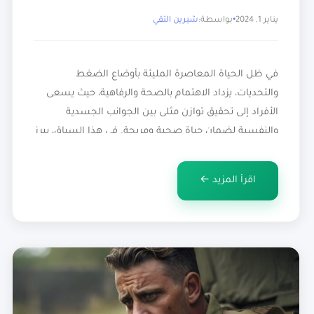
يناير 1, 2024
بواسطة:
شيرين التقي
في ظل الحياة المعاصرة المليئة بأوضاع الضغط
والتحديات، يزداد الاهتمام بالصحة والرفاهية، حيث يسعى
الأفراد إلى تحقيق توازن مثلى بين الجوانب الجسدية
والنفسية لضمان حياة صحية ومريحة. في هذا السياق، يبرز
هرمون melatonin كمكون رئيسي يشكل جزءًا لا يتجزأ من
معادلة الصحة الشاملة، حيث يلعب دورًا بارزًا في تنظيم
اقرأ المزيد ←
عدة جوانب من حياتنا. إن فهم […]