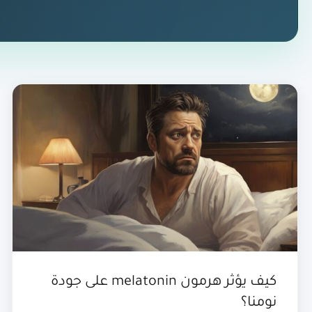
كيف يؤثر هرمون melatonin على جودة
نومنا؟